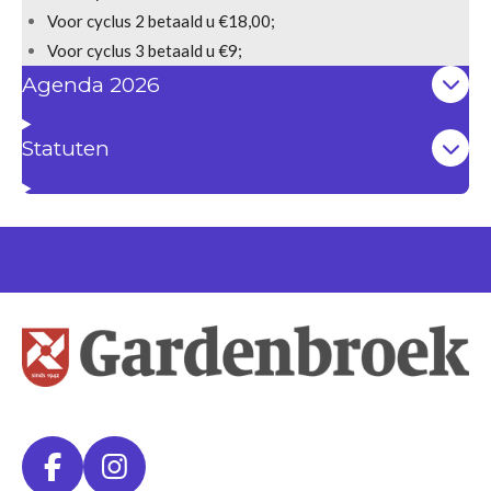
Voor cyclus 2 betaald u €18,00;
Voor cyclus 3 betaald u €9;
Agenda 2026
Statuten
F
I